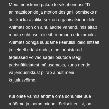
Meie meeskond pakub terviklahendusi 2D
animatsioonide ja motion design’i loomiseks nii
äri- kui ka avaliku sektori organisatsioonidele.
Animatsioon on ainulaadne vahend, mis aitab
muuta suhtluse teie sihtrühmaga edukamaks.
Animatsiooniga suudame keerulisi ideid lihtsalt
ja selgelt edasi anda, ning joonistatud
tegelased võivad sageli osutuda isegi
pärisnäitlejatest mõjusamaks, kuna nende
väljendusrikkust piirab ainult meie
kujutlusvõime.
Kui olete valmis andma oma sõnumile uue
mõõtme ja looma midagi tõeliselt erilist, on